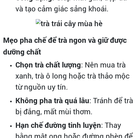
và tạo cảm giác sảng khoái.
Mẹo pha chế để trà ngon và giữ được
dưỡng chất
Chọn trà chất lượng
: Nên mua trà
xanh, trà ô long hoặc trà thảo mộc
từ nguồn uy tín.
Không pha trà quá lâu
: Tránh để trà
bị đắng, mất mùi thơm.
Hạn chế đường tinh luyện
: Thay
bằng mật ong hoặc đường phèn để