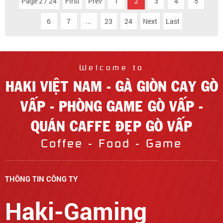
Page 2 / 24
First
Prev
1
2
3
4
5
6
7
...
23
24
Next
Last
Welcome to
HAKI VIỆT NAM - GÀ GIÒN CAY GÒ
VẤP - PHÒNG GAME GÒ VẤP -
QUÁN CAFFE ĐẸP GÒ VẤP
Coffee - Food - Game
THÔNG TIN CÔNG TY
Haki-Gaming