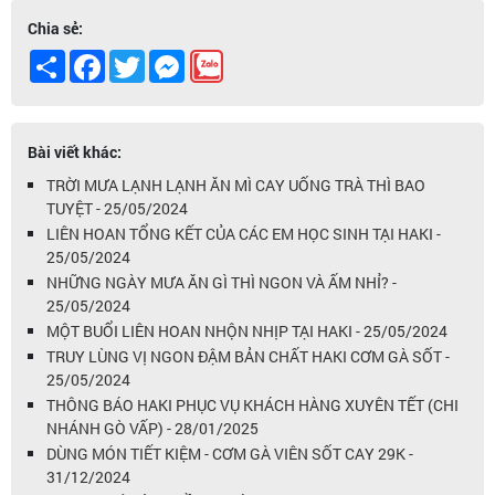
Chia sẻ:
Share
Facebook
Twitter
Messenger
Bài viết khác:
TRỜI MƯA LẠNH LẠNH ĂN MÌ CAY UỐNG TRÀ THÌ BAO
TUYỆT - 25/05/2024
LIÊN HOAN TỔNG KẾT CỦA CÁC EM HỌC SINH TẠI HAKI -
25/05/2024
NHỮNG NGÀY MƯA ĂN GÌ THÌ NGON VÀ ẤM NHỈ? -
25/05/2024
MỘT BUỔI LIÊN HOAN NHỘN NHỊP TẠI HAKI - 25/05/2024
TRUY LÙNG VỊ NGON ĐẬM BẢN CHẤT HAKI CƠM GÀ SỐT -
25/05/2024
THÔNG BÁO HAKI PHỤC VỤ KHÁCH HÀNG XUYÊN TẾT (CHI
NHÁNH GÒ VẤP) - 28/01/2025
DÙNG MÓN TIẾT KIỆM - CƠM GÀ VIÊN SỐT CAY 29K -
31/12/2024