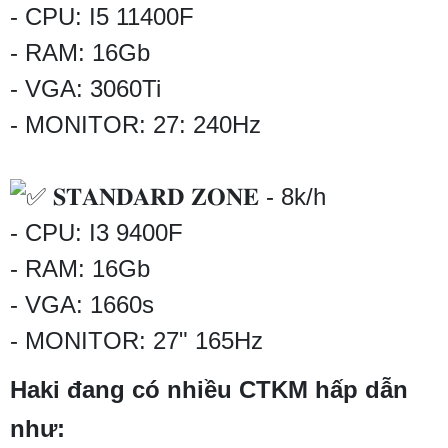
- CPU: I5 11400F
- RAM: 16Gb
- VGA: 3060Ti
- MONITOR: 27: 240Hz
𝐒𝐓𝐀𝐍𝐃𝐀𝐑𝐃 𝐙𝐎𝐍𝐄 - 8k/h
- CPU: I3 9400F
- RAM: 16Gb
- VGA: 1660s
- MONITOR: 27" 165Hz
Haki đang có nhiều CTKM hấp dẫn
như: