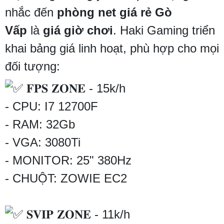
nhắc đến
phòng net giá rẻ Gò
Vấp
là
giá giờ chơi
. Haki Gaming triển
khai bảng giá linh hoạt, phù hợp cho mọi
đối tượng:
𝐅𝐏𝐒 𝐙𝐎𝐍𝐄 - 15k/h
- CPU: I7 12700F
- RAM: 32Gb
- VGA: 3080Ti
- MONITOR: 25" 380Hz
- CHUỘT: ZOWIE EC2
𝐒𝐕𝐈𝐏 𝐙𝐎𝐍𝐄 - 11k/h