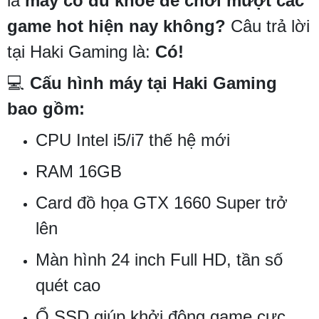
là
máy có đủ khỏe để chơi mượt các
game hot hiện nay không?
Câu trả lời
tại Haki Gaming là:
Có!
💻
Cấu hình máy tại Haki Gaming
bao gồm:
CPU Intel i5/i7 thế hệ mới
RAM 16GB
Card đồ họa GTX 1660 Super trở
lên
Màn hình 24 inch Full HD, tần số
quét cao
Ổ SSD giúp khởi động game cực