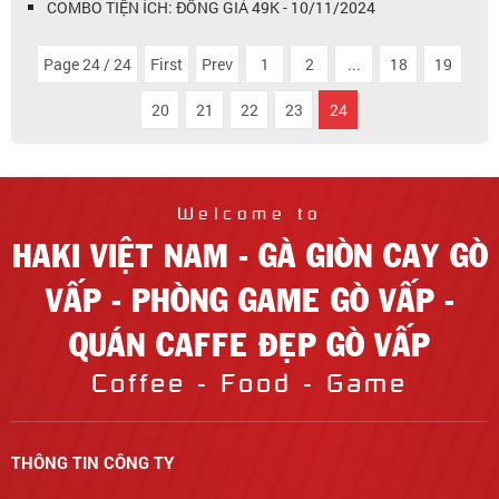
COMBO TIỆN ÍCH: ĐỒNG GIÁ 49K - 10/11/2024
Page 24 / 24
First
Prev
1
2
...
18
19
20
21
22
23
24
Welcome to
HAKI VIỆT NAM - GÀ GIÒN CAY GÒ
VẤP - PHÒNG GAME GÒ VẤP -
QUÁN CAFFE ĐẸP GÒ VẤP
Coffee - Food - Game
THÔNG TIN CÔNG TY