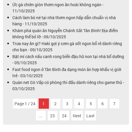
Ức gà chiên giòn thơm ngon ăn hoài không ngán -
11/10/2025
Cách làm bò né tại nhà thơm ngon hấp dẫn chuẩn vị nhà
hàng - 11/10/2025
Khám phá quán ăn Nguyễn Chánh Sắt Tân Bình! Địa điểm
không thể bỏ lỡ - 09/10/2025
Trưa nay ăn gì? Haki gợi ý cơm gà sốt ngon bổ rẻ dành riêng
cho bạn - 09/10/2025
Bật mí cách nấu canh rong biển đậu hũ non tại nhà bổ dưỡng
- 05/10/2025
Fast food ngon ở Tân Bình đa dạng món ăn hợp khẩu vị giới
trẻ - 03/10/2025
Quán net Gò Vấp có phòng thi đấu dành riêng cho game thủ -
03/10/2025
Page 1 / 24
1
2
3
4
5
6
7
...
23
24
Next
Last