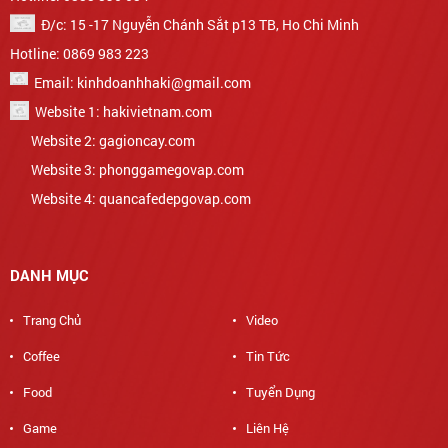
Đ/c: 15 -17 Nguyễn Chánh Sắt p13 TB, Ho Chi Minh
Hotline: 0869 983 223
Email: kinhdoanhhaki@gmail.com
Website 1: hakivietnam.com
Website 2: gagioncay.com
Website 3: phonggamegovap.com
Website 4: quancafedepgovap.com
DANH MỤC
Trang Chủ
Video
Coffee
Tin Tức
Food
Tuyển Dụng
Game
Liên Hệ