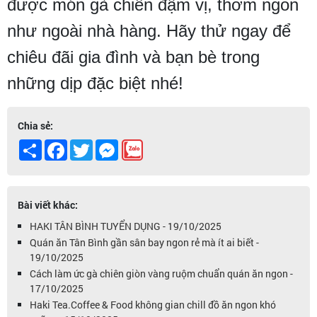
được món gà chiên đậm vị, thơm ngon
như ngoài nhà hàng. Hãy thử ngay để
chiêu đãi gia đình và bạn bè trong
những dịp đặc biệt nhé!
Chia sẻ:
Share
Facebook
Twitter
Messenger
Bài viết khác:
HAKI TÂN BÌNH TUYỂN DỤNG - 19/10/2025
Quán ăn Tân Bình gần sân bay ngon rẻ mà ít ai biết -
19/10/2025
Cách làm ức gà chiên giòn vàng ruộm chuẩn quán ăn ngon -
17/10/2025
Haki Tea.Coffee & Food không gian chill đồ ăn ngon khó