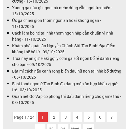
cưỡng - 15/10/2025
Xương gà nấu gì ngon mà nước dùng vẫn ngọt tự nhiên -
15/10/2025
Ức gà chiên giòn thơm ngon ăn hoài không ngán -
11/10/2025
Cách làm bò né tại nhà thơm ngon hấp dẫn chuẩn vị nhà
hàng - 11/10/2025
Khám phá quán ăn Nguyễn Chánh Sắt Tân Bình! Địa điểm
không thể bỏ lỡ - 09/10/2025
Trưa nay ăn gì? Haki gợi ý cơm gà sốt ngon bổ rẻ dành riêng
cho bạn - 09/10/2025
Bật mí cách nấu canh rong biển đậu hũ non tại nhà bổ dưỡng
- 05/10/2025
Fast food ngon ở Tân Bình đa dạng món ăn hợp khẩu vị giới
trẻ - 03/10/2025
Quán net Gò Vấp có phòng thi đấu dành riêng cho game thủ -
03/10/2025
Page 1 / 24
1
2
3
4
5
6
7
...
23
24
Next
Last