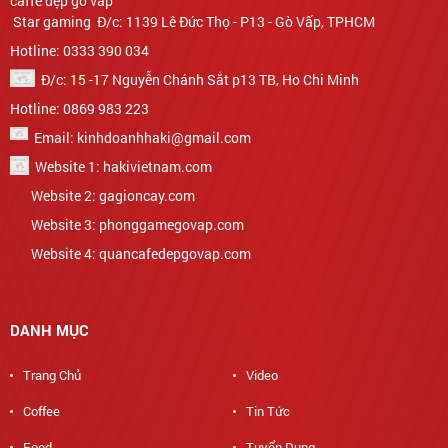
Star gaming Đ/c: 1139 Lê Đức Thọ - P13 - Gò Vấp, TPHCM
Hotline: 0333 390 034
Đ/c: 15 -17 Nguyễn Chánh Sắt p13 TB, Ho Chi Minh
Hotline: 0869 983 223
Email: kinhdoanhhaki@gmail.com
Website 1: hakivietnam.com
Website 2: gagioncay.com
Website 3: phonggamegovap.com
Website 4: quancafedepgovap.com
DANH MỤC
Trang Chủ
Video
Coffee
Tin Tức
Food
Tuyển Dụng