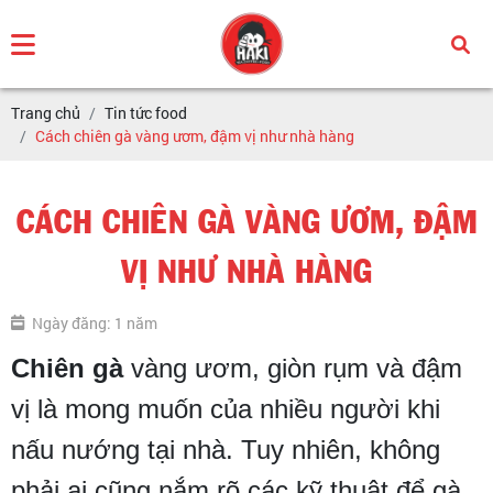
Trang chủ
Tin tức food
Cách chiên gà vàng ươm, đậm vị như nhà hàng
CÁCH CHIÊN GÀ VÀNG ƯƠM, ĐẬM
VỊ NHƯ NHÀ HÀNG
Ngày đăng: 1 năm
Chiên gà
vàng ươm, giòn rụm và đậm
vị là mong muốn của nhiều người khi
nấu nướng tại nhà. Tuy nhiên, không
phải ai cũng nắm rõ các kỹ thuật để gà