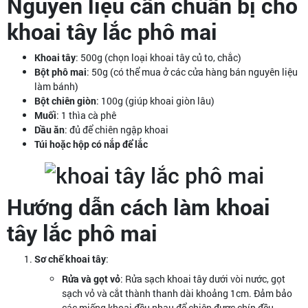
Nguyên liệu cần chuẩn bị cho
khoai tây lắc phô mai
Khoai tây
: 500g (chọn loại khoai tây củ to, chắc)
Bột phô mai
: 50g (có thể mua ở các cửa hàng bán nguyên liệu
làm bánh)
Bột chiên giòn
: 100g (giúp khoai giòn lâu)
Muối
: 1 thìa cà phê
Dầu ăn
: đủ để chiên ngập khoai
Túi hoặc hộp có nắp để lắc
Hướng dẫn cách làm khoai
tây lắc phô mai
Sơ chế khoai tây
:
Rửa và gọt vỏ
: Rửa sạch khoai tây dưới vòi nước, gọt
sạch vỏ và cắt thành thanh dài khoảng 1cm. Đảm bảo
các miếng khoai đều nhau để chiên được chín đều.