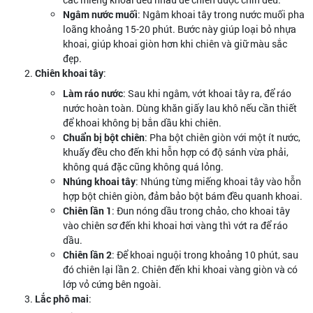
Ngâm nước muối
: Ngâm khoai tây trong nước muối pha
loãng khoảng 15-20 phút. Bước này giúp loại bỏ nhựa
khoai, giúp khoai giòn hơn khi chiên và giữ màu sắc
đẹp.
Chiên khoai tây
:
Làm ráo nước
: Sau khi ngâm, vớt khoai tây ra, để ráo
nước hoàn toàn. Dùng khăn giấy lau khô nếu cần thiết
để khoai không bị bắn dầu khi chiên.
Chuẩn bị bột chiên
: Pha bột chiên giòn với một ít nước,
khuấy đều cho đến khi hỗn hợp có độ sánh vừa phải,
không quá đặc cũng không quá lỏng.
Nhúng khoai tây
: Nhúng từng miếng khoai tây vào hỗn
hợp bột chiên giòn, đảm bảo bột bám đều quanh khoai.
Chiên lần 1
: Đun nóng dầu trong chảo, cho khoai tây
vào chiên sơ đến khi khoai hơi vàng thì vớt ra để ráo
dầu.
Chiên lần 2
: Để khoai nguội trong khoảng 10 phút, sau
đó chiên lại lần 2. Chiên đến khi khoai vàng giòn và có
lớp vỏ cứng bên ngoài.
Lắc phô mai
: