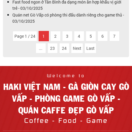
Fast food ngon ở Tân Bình đa dạng món ăn hợp khẩu vị giới
trẻ - 03/10/2025
Quán net Gò Vấp có phòng thi đấu dành riêng cho game thủ -
03/10/2025
Page 1 / 24
1
2
3
4
5
6
7
...
23
24
Next
Last
Welcome to
HAKI VIỆT NAM - GÀ GIÒN CAY GÒ
VẤP - PHÒNG GAME GÒ VẤP -
QUÁN CAFFE ĐẸP GÒ VẤP
Coffee - Food - Game