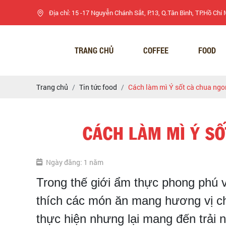
Địa chỉ: 15 -17 Nguyễn Chánh Sắt, P.13, Q.Tân Bình, TP.Hồ Chí
TRANG CHỦ
COFFEE
FOOD
Trang chủ
Tin tức food
Cách làm mì Ý sốt cà chua ngo
CÁCH LÀM MÌ Ý S
Ngày đăng: 1 năm
Trong thế giới ẩm thực phong phú và
thích các món ăn mang hương vị c
thực hiện nhưng lại mang đến trải 