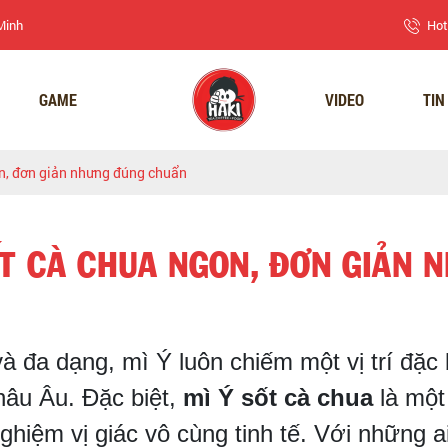
 Minh
Hot
GAME
VIDEO
TIN
n, đơn giản nhưng đúng chuẩn
ỐT CÀ CHUA NGON, ĐƠN GIẢN 
 đa dạng, mì Ý luôn chiếm một vị trí đặc 
hâu Âu. Đặc biệt,
mì Ý sốt cà chua
là một
nghiệm vị giác vô cùng tinh tế. Với những 