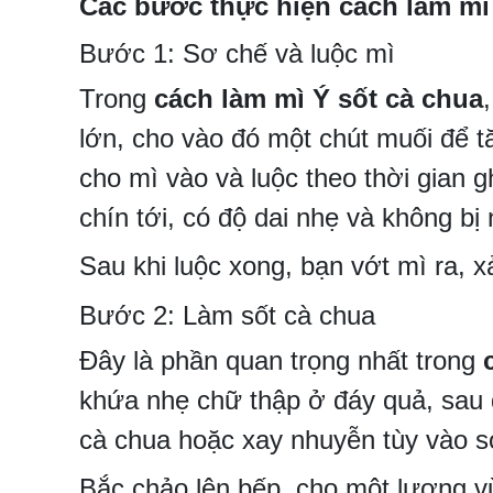
Các bước thực hiện cách làm mì
Bước 1: Sơ chế và luộc mì
Trong
cách làm mì Ý sốt cà chua
lớn, cho vào đó một chút muối để tă
cho mì vào và luộc theo thời gian g
chín tới, có độ dai nhẹ và không bị 
Sau khi luộc xong, bạn vớt mì ra, x
Bước 2: Làm sốt cà chua
Đây là phần quan trọng nhất trong
khứa nhẹ chữ thập ở đáy quả, sau đ
cà chua hoặc xay nhuyễn tùy vào sở
Bắc chảo lên bếp, cho một lượng vừa