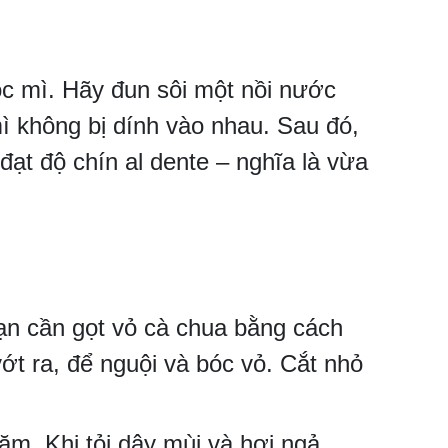
uộc mì. Hãy đun sôi một nồi nước
mì không bị dính vào nhau. Sau đó,
đạt độ chín al dente – nghĩa là vừa
bạn cần gọt vỏ cà chua bằng cách
ớt ra, để nguội và bóc vỏ. Cắt nhỏ
ăm. Khi tỏi dậy mùi và hơi ngả