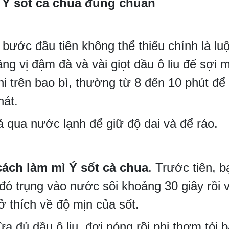
 Ý sốt cà chua đúng chuẩn
, bước đầu tiên không thể thiếu chính là l
ng vị đậm đà và vài giọt dầu ô liu để sợi 
hi trên bao bì, thường từ 8 đến 10 phút để 
nát.
ả qua nước lạnh để giữ độ dai và để ráo.
cách làm mì Ý sốt cà chua
. Trước tiên, 
ó trụng vào nước sôi khoảng 30 giây rồi v
 thích về độ mịn của sốt.
 đủ dầu ô liu, đợi nóng rồi phi thơm tỏi b