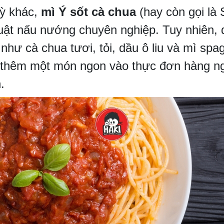
ỳ khác,
mì Ý sốt cà chua
(hay còn gọi là
uật nấu nướng chuyên nghiệp. Tuy nhiên, đ
 như cà chua tươi, tỏi, dầu ô liu và mì sp
ó thêm một món ngon vào thực đơn hàng 
.