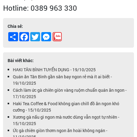
Hotline: 0389 963 330
Chia sẻ:
Share
Facebook
Twitter
Messenger
Bài viết khác:
HAKI TÂN BÌNH TUYỂN DỤNG - 19/10/2025
Quán ăn Tân Bình gần sân bay ngon rẻ mà ít ai biết -
19/10/2025
Cách làm ức gà chiên giòn vàng ruộm chuẩn quán ăn ngon -
17/10/2025
Haki Tea.Coffee & Food không gian chill đồ ăn ngon khó
cưỡng - 15/10/2025
Xương gà nấu gì ngon mà nước dùng vẫn ngọt tự nhiên -
15/10/2025
Ức gà chiên giòn thơm ngon ăn hoài không ngán -
11/10/2025