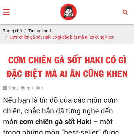
Trang chủ
Tin tức food
Cơm chiên gà sốt Haki có gì đặc biệt mà ai ăn cũng khen
CƠM CHIÊN GÀ SỐT HAKI CÓ GÌ
ĐẶC BIỆT MÀ AI ĂN CŨNG KHEN
Ngày đăng: 1 năm
Nếu bạn là tín đồ của các món cơm
chiên, chắc hẳn đã từng nghe đến
món
cơm chiên gà sốt Haki
– một
trong những món “best-seller” được