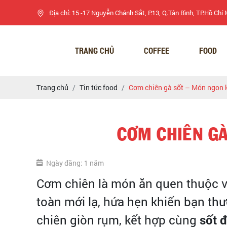
Địa chỉ: 15 -17 Nguyễn Chánh Sắt, P.13, Q.Tân Bình, TP.Hồ Chí
TRANG CHỦ
COFFEE
FOOD
Trang chủ
Tin tức food
Cơm chiên gà sốt – Món ngon k
CƠM CHIÊN GÀ
Ngày đăng: 1 năm
Cơm chiên là món ăn quen thuộc v
toàn mới lạ, hứa hẹn khiến bạn thư
chiên giòn rụm, kết hợp cùng
sốt 