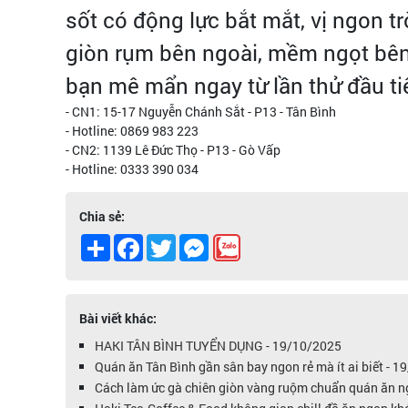
sốt có động lực bắt mắt, vị ngon 
giòn rụm bên ngoài, mềm ngọt bên
bạn mê mẩn ngay từ lần thử đầu tiên
- CN1: 15-17 Nguyễn Chánh Sắt - P13 - Tân Bình
- Hotline: 0869 983 223
- CN2: 1139 Lê Đức Thọ - P13 - Gò Vấp
- Hotline: 0333 390 034
Chia sẻ:
Share
Facebook
Twitter
Messenger
Bài viết khác:
HAKI TÂN BÌNH TUYỂN DỤNG - 19/10/2025
Quán ăn Tân Bình gần sân bay ngon rẻ mà ít ai biết - 
Cách làm ức gà chiên giòn vàng ruộm chuẩn quán ăn n