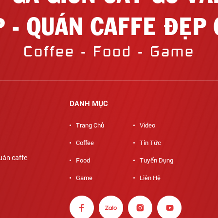
P - QUÁN CAFFE ĐẸP 
Coffee - Food - Game
DANH MỤC
Trang Chủ
Video
Coffee
Tin Tức
Food
Tuyển Dụng
CM
Game
Liên Hệ