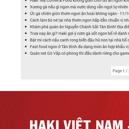
Haki Tea.Coffee & Food không gian chill đồ ăn ngon k
Xương gà nấu gì ngon mà nước dùng vẫn ngọt tự nhiên
Ức gà chiên giòn thơm ngon ăn hoài không ngán - 11/
Cách làm bò né tại nhà thơm ngon hấp dẫn chuẩn vị n
Khám phá quán ăn Nguyễn Chánh Sắt Tân Bình! Địa điể
Trưa nay ăn gì? Haki gợi ý cơm gà sốt ngon bổ rẻ dành
Bật mí cách nấu canh rong biển đậu hũ non tại nhà bổ
Fast food ngon ở Tân Bình đa dạng món ăn hợp khẩu vị 
Quán net Gò Vấp có phòng thi đấu dành riêng cho gam
Page 1 /
HAKI VIỆT NAM 