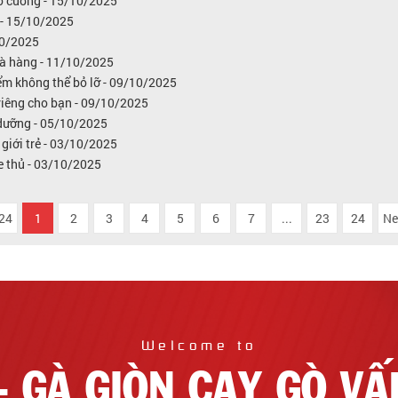
hó cưỡng - 15/10/2025
 - 15/10/2025
10/2025
hà hàng - 11/10/2025
m không thể bỏ lỡ - 09/10/2025
 riêng cho bạn - 09/10/2025
 dưỡng - 05/10/2025
giới trẻ - 03/10/2025
e thủ - 03/10/2025
 24
1
2
3
4
5
6
7
...
23
24
Ne
Welcome to
- GÀ GIÒN CAY GÒ V