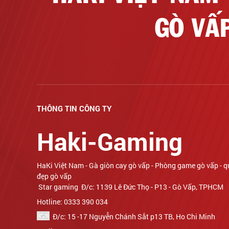
GÒ VẤ
THÔNG TIN CÔNG TY
Haki-Gaming
Star gaming Đ/c: 1139 Lê Đức Thọ - P13 - Gò Vấp, TPH
Hotline: 0333 390 034
Đ/c: 15 -17 Nguyễn Chánh Sắt p13 TB, Ho Chi Minh