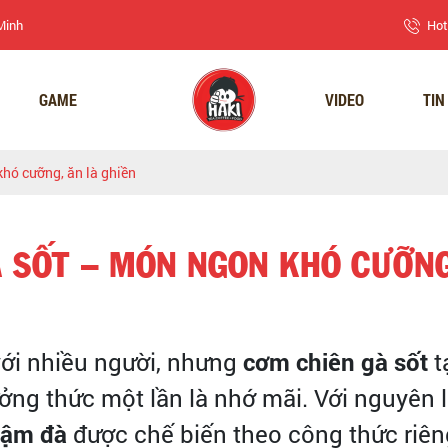
 Minh
Hot
GAME
VIDEO
TIN
hó cưỡng, ăn là ghiền
 SỐT – MÓN NGON KHÓ CƯỠNG
ới nhiều người, nhưng
cơm chiên gà sốt
t
ởng thức một lần là nhớ mãi. Với nguyên 
đậm đà
được chế biến theo công thức riên