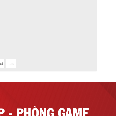
xt
Last
ẤP - PHÒNG GAME