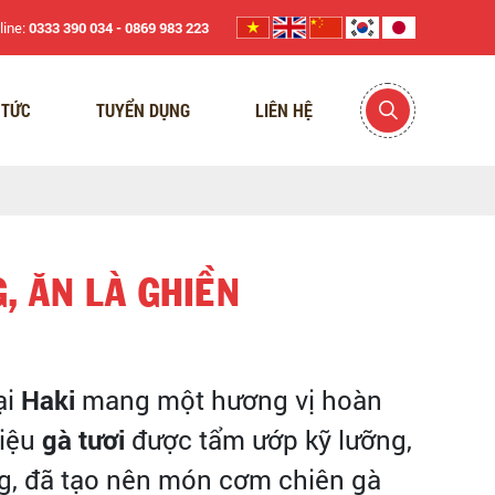
line:
0333 390 034 - 0869 983 223
 TỨC
TUYỂN DỤNG
LIÊN HỆ
, ĂN LÀ GHIỀN
ại
Haki
mang một hương vị hoàn
liệu
gà tươi
được tẩm ướp kỹ lưỡng,
g, đã tạo nên món cơm chiên gà