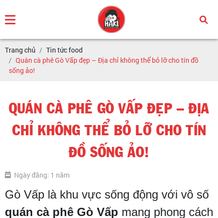
Trang chủ
Tin tức food
Quán cà phê Gò Vấp đẹp – Địa chỉ không thể bỏ lỡ cho tín đồ
sống ảo!
QUÁN CÀ PHÊ GÒ VẤP ĐẸP – ĐỊA
CHỈ KHÔNG THỂ BỎ LỠ CHO TÍN
ĐỒ SỐNG ẢO!
Ngày đăng: 1 năm
Gò Vấp là khu vực sống động với vô số
quán cà phê Gò Vấp
mang phong cách