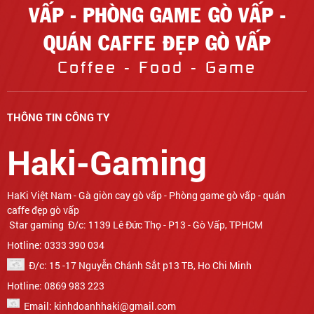
VẤP - PHÒNG GAME GÒ VẤP -
QUÁN CAFFE ĐẸP GÒ VẤP
Coffee - Food - Game
THÔNG TIN CÔNG TY
Haki-Gaming
Star gaming Đ/c: 1139 Lê Đức Thọ - P13 - Gò Vấp, TPHCM
Hotline: 0333 390 034
Đ/c: 15 -17 Nguyễn Chánh Sắt p13 TB, Ho Chi Minh
Hotline: 0869 983 223
Email: kinhdoanhhaki@gmail.com