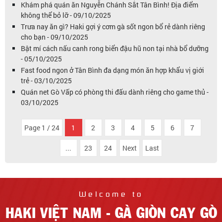
Khám phá quán ăn Nguyễn Chánh Sắt Tân Bình! Địa điểm
không thể bỏ lỡ - 09/10/2025
Trưa nay ăn gì? Haki gợi ý cơm gà sốt ngon bổ rẻ dành riêng
cho bạn - 09/10/2025
Bật mí cách nấu canh rong biển đậu hũ non tại nhà bổ dưỡng
- 05/10/2025
Fast food ngon ở Tân Bình đa dạng món ăn hợp khẩu vị giới
trẻ - 03/10/2025
Quán net Gò Vấp có phòng thi đấu dành riêng cho game thủ -
03/10/2025
Page 1 / 24
1
2
3
4
5
6
7
...
23
24
Next
Last
Welcome to
HAKI VIỆT NAM - GÀ GIÒN CAY GÒ