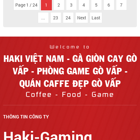
Page 1 / 24
1
2
3
4
5
6
7
...
23
24
Next
Last
Welcome to
HAKI VIỆT NAM - GÀ GIÒN CAY GÒ
VẤP - PHÒNG GAME GÒ VẤP -
QUÁN CAFFE ĐẸP GÒ VẤP
Coffee - Food - Game
THÔNG TIN CÔNG TY
Haki-Gaming