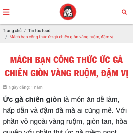
Trang chủ
Tin tức food
Mách bạn công thức ức gà chiên giòn vàng ruộm, đậm vị
MÁCH BẠN CÔNG THỨC ỨC GÀ
CHIÊN GIÒN VÀNG RUỘM, ĐẬM VỊ
Ngày đăng: 1 năm
Ức gà chiên giòn
là món ăn dễ làm,
hấp dẫn và đậm đà mà ai cũng mê. Với
phần vỏ ngoài vàng ruộm, giòn tan, hòa
quyện với phần thịt ức gà mềm ngọt