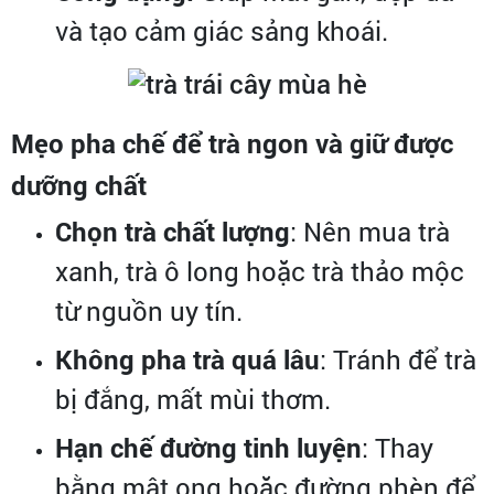
và tạo cảm giác sảng khoái.
Mẹo pha chế để trà ngon và giữ được
dưỡng chất
Chọn trà chất lượng
: Nên mua trà
xanh, trà ô long hoặc trà thảo mộc
từ nguồn uy tín.
Không pha trà quá lâu
: Tránh để trà
bị đắng, mất mùi thơm.
Hạn chế đường tinh luyện
: Thay
bằng mật ong hoặc đường phèn để