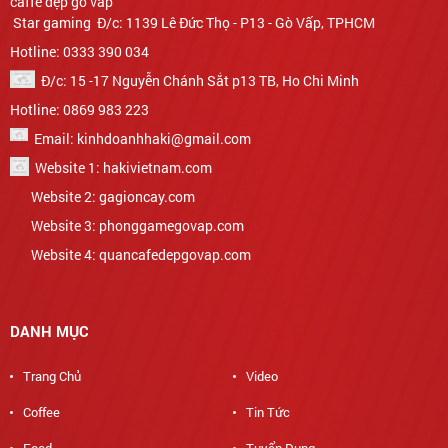
Star gaming Đ/c: 1139 Lê Đức Thọ - P13 - Gò Vấp, TPHCM
Hotline: 0333 390 034
Đ/c: 15 -17 Nguyễn Chánh Sắt p13 TB, Ho Chi Minh
Hotline: 0869 983 223
Email: kinhdoanhhaki@gmail.com
Website 1: hakivietnam.com
Website 2: gagioncay.com
Website 3: phonggamegovap.com
Website 4: quancafedepgovap.com
DANH MỤC
Trang Chủ
Video
Coffee
Tin Tức