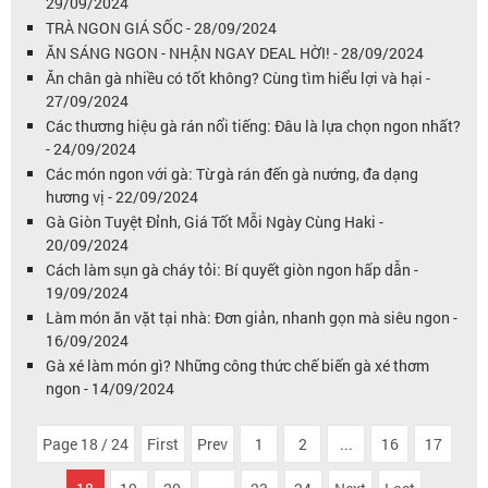
29/09/2024
TRÀ NGON GIÁ SỐC - 28/09/2024
ĂN SÁNG NGON - NHẬN NGAY DEAL HỜI! - 28/09/2024
Ăn chân gà nhiều có tốt không? Cùng tìm hiểu lợi và hại -
27/09/2024
Các thương hiệu gà rán nổi tiếng: Đâu là lựa chọn ngon nhất?
- 24/09/2024
Các món ngon với gà: Từ gà rán đến gà nướng, đa dạng
hương vị - 22/09/2024
Gà Giòn Tuyệt Đỉnh, Giá Tốt Mỗi Ngày Cùng Haki -
20/09/2024
Cách làm sụn gà cháy tỏi: Bí quyết giòn ngon hấp dẫn -
19/09/2024
Làm món ăn vặt tại nhà: Đơn giản, nhanh gọn mà siêu ngon -
16/09/2024
Gà xé làm món gì? Những công thức chế biến gà xé thơm
ngon - 14/09/2024
Page 18 / 24
First
Prev
1
2
...
16
17