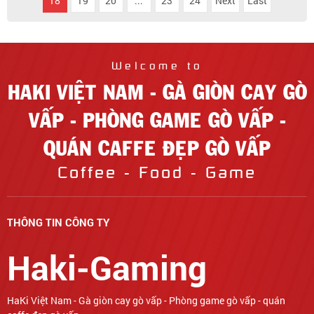
18
19
20
...
23
24
Next
Last
Welcome to
HAKI VIỆT NAM - GÀ GIÒN CAY GÒ
VẤP - PHÒNG GAME GÒ VẤP -
QUÁN CAFFE ĐẸP GÒ VẤP
Coffee - Food - Game
THÔNG TIN CÔNG TY
Haki-Gaming