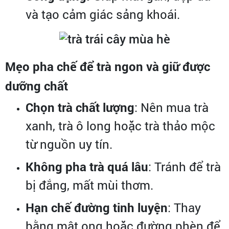
và tạo cảm giác sảng khoái.
Mẹo pha chế để trà ngon và giữ được
dưỡng chất
Chọn trà chất lượng
: Nên mua trà
xanh, trà ô long hoặc trà thảo mộc
từ nguồn uy tín.
Không pha trà quá lâu
: Tránh để trà
bị đắng, mất mùi thơm.
Hạn chế đường tinh luyện
: Thay
bằng mật ong hoặc đường phèn để