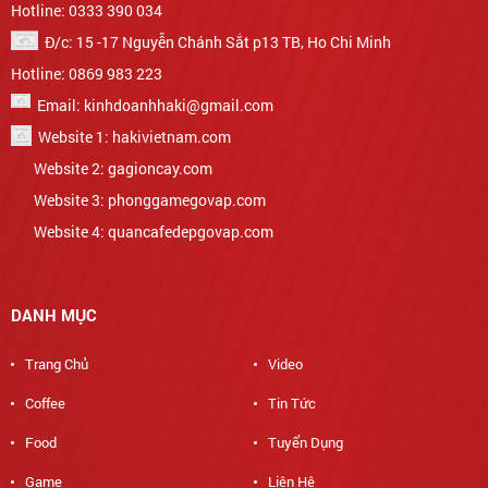
Hotline: 0333 390 034
Đ/c: 15 -17 Nguyễn Chánh Sắt p13 TB, Ho Chi Minh
Hotline: 0869 983 223
Email: kinhdoanhhaki@gmail.com
Website 1: hakivietnam.com
Website 2: gagioncay.com
Website 3: phonggamegovap.com
Website 4: quancafedepgovap.com
DANH MỤC
Trang Chủ
Video
Coffee
Tin Tức
Food
Tuyển Dụng
Game
Liên Hệ