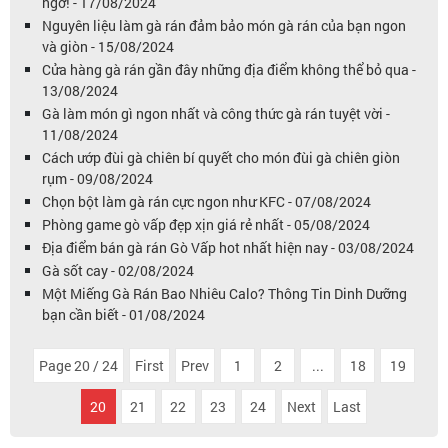
ngờ! - 17/08/2024
Nguyên liệu làm gà rán đảm bảo món gà rán của bạn ngon
và giòn - 15/08/2024
Cửa hàng gà rán gần đây những địa điểm không thể bỏ qua -
13/08/2024
Gà làm món gì ngon nhất và công thức gà rán tuyệt vời -
11/08/2024
Cách ướp đùi gà chiên bí quyết cho món đùi gà chiên giòn
rụm - 09/08/2024
Chọn bột làm gà rán cực ngon như KFC - 07/08/2024
Phòng game gò vấp đẹp xịn giá rẻ nhất - 05/08/2024
Địa điểm bán gà rán Gò Vấp hot nhất hiện nay - 03/08/2024
Gà sốt cay - 02/08/2024
Một Miếng Gà Rán Bao Nhiêu Calo? Thông Tin Dinh Dưỡng
bạn cần biết - 01/08/2024
Page 20 / 24
First
Prev
1
2
...
18
19
20
21
22
23
24
Next
Last